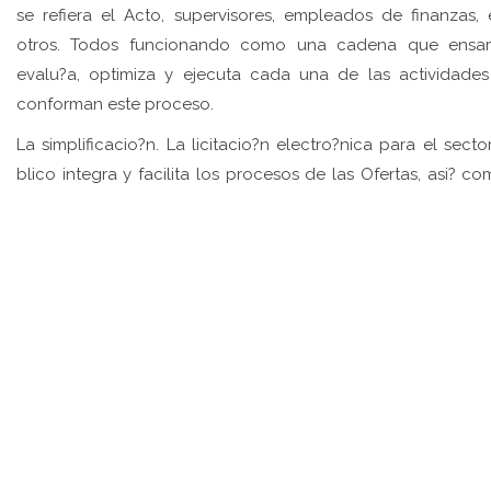
se refiera el Acto, supervisores, empleados de finanzas, 
otros. Todos funcionando como una cadena que ensam
evalu?a, optimiza y ejecuta cada una de las actividade
conforman este proceso.
La simplificacio?n. La licitacio?n electro?nica para el secto
blico integra y facilita los procesos de las Ofertas, asi? co
evaluacio?n y adjudicacio?n por parte de la administracio?
blica con las empresas privadas; ser capaz de gestion
manera electro?nica y sin papeles todos los pasos –des
publicacio?n de los pliegos hasta la adjudicacio?n– en una
estructura de una forma ra?pida, transparente, segura y c
ma?xima confidencialidad es todo un gran paso. Sin dud
'este sistema' es mucho ma?s interesante que el tradicional.
Debe ser capaz de gestionar la publicacio?n de los pliegos
involucra el acceso online y descarga, manejar las solicitud
aclaraciones a los pliegos, registrar y ofrecer disponibilidad 