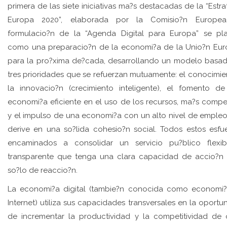
primera de las siete iniciativas ma?s destacadas de la “Estra
Europa 2020”, elaborada por la Comisio?n Europea
formulacio?n de la “Agenda Digital para Europa” se pl
como una preparacio?n de la economi?a de la Unio?n Eu
para la pro?xima de?cada, desarrollando un modelo basa
tres prioridades que se refuerzan mutuamente: el conocimie
la innovacio?n (crecimiento inteligente), el fomento d
economi?a eficiente en el uso de los recursos, ma?s compet
y el impulso de una economi?a con un alto nivel de emple
derive en una so?lida cohesio?n social. Todos estos esfu
encaminados a consolidar un servicio pu?blico flexi
transparente que tenga una clara capacidad de accio?n
so?lo de reaccio?n.
La economi?a digital (tambie?n conocida como economi
Internet) utiliza sus capacidades transversales en la oportu
de incrementar la productividad y la competitividad de 